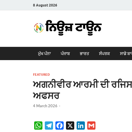
8 August 2026
New
Latest News i
ਮੁੱਖ ਪੰਨਾ
ਪੰਜਾਬ
ਭਾਰਤ
ਸੰਪਰਕ
ਸਾਡੇ ਬਾ
FEATURED
ਅਗਨੀਵੀਰ ਆਰਮੀ ਦੀ ਰਜਿਸਟ੍ਰੇ
ਅਫਸਰ
4 March 2026
-
W
T
F
X
L
G