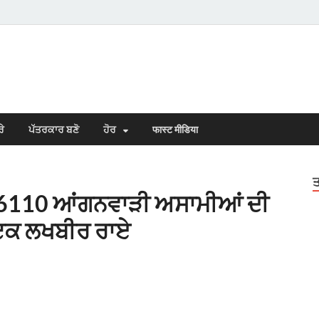
s Town
n Punjabi
ਰੇ
ਪੱਤਰਕਾਰ ਬਣੋ
ਹੋਰ
फास्ट मीडिया
ਤ
ਿੱਚ 6110 ਆਂਗਨਵਾੜੀ ਅਸਾਮੀਆਂ ਦੀ
ਾਇਕ ਲਖਬੀਰ ਰਾਏ