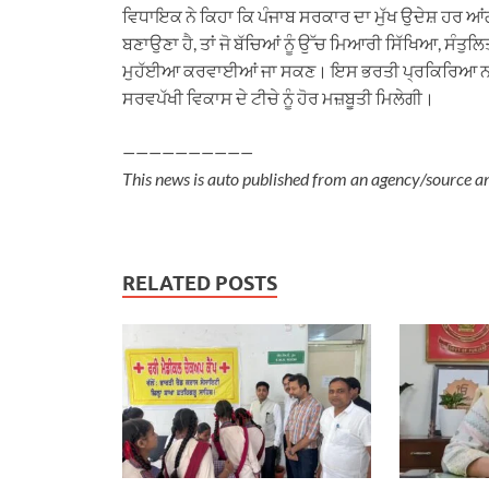
ਵਿਧਾਇਕ ਨੇ ਕਿਹਾ ਕਿ ਪੰਜਾਬ ਸਰਕਾਰ ਦਾ ਮੁੱਖ ਉਦੇਸ਼ ਹਰ ਆ
ਬਣਾਉਣਾ ਹੈ, ਤਾਂ ਜੋ ਬੱਚਿਆਂ ਨੂੰ ਉੱਚ ਮਿਆਰੀ ਸਿੱਖਿਆ, ਸੰਤੁ
ਮੁਹੱਈਆ ਕਰਵਾਈਆਂ ਜਾ ਸਕਣ। ਇਸ ਭਰਤੀ ਪ੍ਰਕਿਰਿਆ ਨਾਲ ਇੱਕ 
ਸਰਵਪੱਖੀ ਵਿਕਾਸ ਦੇ ਟੀਚੇ ਨੂੰ ਹੋਰ ਮਜ਼ਬੂਤੀ ਮਿਲੇਗੀ।
——————————
This news is auto published from an agency/source a
RELATED POSTS