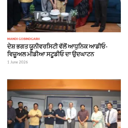
MANDI GOBINDGARH
ਦੇਸ਼ ਭਗਤ ਯੂਨੀਵਰਸਿਟੀ ਵੱਲੋਂ ਆਧੁਨਿਕ ਆਡੀਓ-
ਵਿਜ਼ੂਅਲ ਮੀਡੀਆ ਸਟੂਡੀਓ ਦਾ ਉਦਘਾਟਨ
1 June 2026