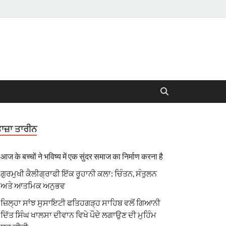
ਾਜ਼ਾ ਤਾਰੀਨ
आज के बच्चों ने भविष्य में एक सुंदर समाज का निर्माण करना है
ਗੁਰਮੁਖੀ ਕੈਲੀਗ੍ਰਾਫੀ ਇੱਕ ਰੂਹਾਨੀ ਕਲਾ: ਚਿੰਤਨ, ਸੰਤੁਲਨ
ਅਤੇ ਆਤਮਿਕ ਅਨੁਭਵ
ਜ਼ਿਲ੍ਹਾ ਸਾਂਝ ਸੁਸਾਇਟੀ ਫਤਿਹਗੜ੍ਹ ਸਾਹਿਬ ਵਲੋਂ ਗਿਆਨੀ
ਦਿੱਤ ਸਿੰਘ ਖਾਲਸਾ ਦੀਵਾਨ ਵਿਖੇ ਪੌਦੇ ਲਗਾਉਣ ਦੀ ਮੁਹਿੰਮ