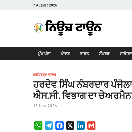
7 August 2026
New
Latest News i
ਮੁੱਖ ਪੰਨਾ
ਪੰਜਾਬ
ਭਾਰਤ
ਸੰਪਰਕ
ਸਾਡੇ ਬਾ
ਫ਼ਤਹਿਗੜ੍ਹ ਸਾਹਿਬ
ਹਰਦੇਵ ਸਿੰਘ ਨੰਬਰਦਾਰ ਪੰਜੋਲਾ
ਐਸ.ਸੀ. ਵਿਭਾਗ ਦਾ ਚੇਅਰਮੈਨ
13 June 2026
-
W
T
F
X
L
G