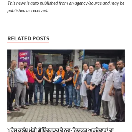
This news is auto published from an agency/source and may be
published as received.
RELATED POSTS
ਪ੍ਰੈਸ ਕਲੱਬ ਮੰਡੀ ਗੋਬਿੰਦਗੜ੍ਹ ਦੇ ਨਵ-ਨਿਯੁਕਤ ਅਹੁਦੇਦਾਰਾਂ ਦਾ