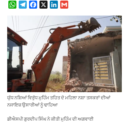
W
T
F
X
L
G
h
e
a
i
m
a
l
c
n
a
t
e
e
k
i
s
g
b
e
l
A
r
o
d
p
a
o
I
p
m
k
n
ਯੁੱਧ ਨਸ਼ਿਆਂ ਵਿਰੁੱਧ ਮੁਹਿੰਮ ਤਹਿਤ ਦੋ ਮਹਿਲਾ ਨਸ਼ਾ ਤਸਕਰਾਂ ਦੀਆਂ
ਨਜਾਇਜ਼ ਉਸਾਰੀਆਂ ਨੂੰ ਢਾਹਿਆ
ਡੀਐਸਪੀ ਗੁਰਦੀਪ ਸਿੰਘ ਨੇ ਕੀਤੀ ਮੁਹਿੰਮ ਦੀ ਅਗਵਾਈ