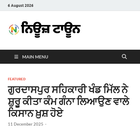
6 August 2026
News
Latest News in Punjabi
Town
MAIN MENU
FEATURED
ਗੁਰਦਾਸਪੁਰ ਸਹਿਕਾਰੀ ਖੰਡ ਮਿੱਲ ਨੇ
ਸ਼ੁਰੂ ਕੀਤਾ ਕੰਮ ਗੰਨਾ ਲਿਆਉਣ ਵਾਲੇ
ਕਿਸਾਨ ਖ਼ੁਸ਼ ਹੋਏ
11 December 2025
-