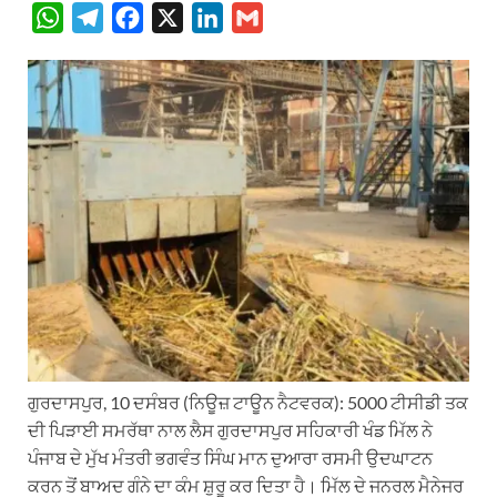
W
T
F
X
L
G
h
e
a
i
m
a
l
c
n
a
t
e
e
k
i
s
g
b
e
l
A
r
o
d
p
a
o
I
p
m
k
n
ਗੁਰਦਾਸਪੁਰ, 10 ਦਸੰਬਰ (ਨਿਊਜ਼ ਟਾਊਨ ਨੈਟਵਰਕ): 5000 ਟੀਸੀਡੀ ਤਕ
ਦੀ ਪਿੜਾਈ ਸਮਰੱਥਾ ਨਾਲ ਲੈਸ ਗੁਰਦਾਸਪੁਰ ਸਹਿਕਾਰੀ ਖੰਡ ਮਿੱਲ ਨੇ
ਪੰਜਾਬ ਦੇ ਮੁੱਖ ਮੰਤਰੀ ਭਗਵੰਤ ਸਿੰਘ ਮਾਨ ਦੁਆਰਾ ਰਸਮੀ ਉਦਘਾਟਨ
ਕਰਨ ਤੋਂ ਬਾਅਦ ਗੰਨੇ ਦਾ ਕੰਮ ਸ਼ੁਰੂ ਕਰ ਦਿਤਾ ਹੈ। ਮਿੱਲ ਦੇ ਜਨਰਲ ਮੈਨੇਜਰ