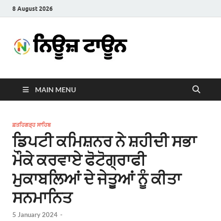
8 August 2026
News
Latest News in Punjabi
Town
MAIN MENU
ਫ਼ਤਹਿਗੜ੍ਹ ਸਾਹਿਬ
ਡਿਪਟੀ ਕਮਿਸ਼ਨਰ ਨੇ ਸ਼ਹੀਦੀ ਸਭਾ
ਮੌਕੇ ਕਰਵਾਏ ਫੋਟੋਗ੍ਰਾਫੀ
ਮੁਕਾਬਲਿਆਂ ਦੇ ਜੇਤੂਆਂ ਨੂੰ ਕੀਤਾ
ਸਨਮਾਨਿਤ
5 January 2024
-