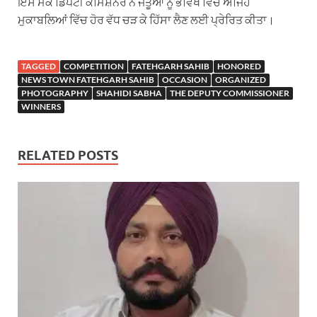
ਇਸ ਮੌਕੇ ਡਿਪਟੀ ਕਮਿਸ਼ਨਰ ਨੇ ਜੇਤੂਆਂ ਨੂੰ ਭਵਿੱਖ ਵਿੱਚ ਅਜਿਹੇ
ਮੁਕਾਬਲਿਆਂ ਵਿੱਚ ਹੋਰ ਵੱਧ ਚੜ ਕੇ ਹਿੱਸਾ ਲੈਣ ਲਈ ਪ੍ਰੇਰਿਤ ਕੀਤਾ।
TAGGED
COMPETITION
FATEHGARH SAHIB
HONORED
NEWS TOWN FATEHGARH SAHIB
OCCASION
ORGANIZED
PHOTOGRAPHY
SHAHIDI SABHA
THE DEPUTY COMMISSIONER
WINNERS
RELATED POSTS