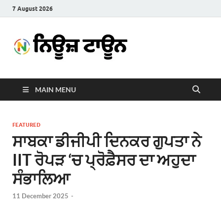
7 August 2026
News
Latest News in Punjabi
Town
MAIN MENU
FEATURED
ਸਾਬਕਾ ਡੀਜੀਪੀ ਦਿਨਕਰ ਗੁਪਤਾ ਨੇ
IIT ਰੋਪੜ ‘ਚ ਪ੍ਰੋਫ਼ੈਸਰ ਦਾ ਅਹੁਦਾ
ਸੰਭਾਲਿਆ
11 December 2025
-