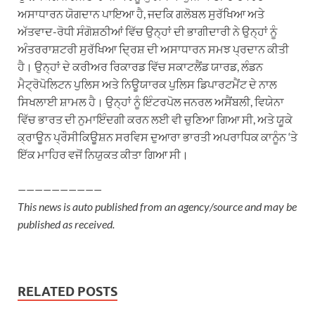
ਅਸਾਧਾਰਨ ਯੋਗਦਾਨ ਪਾਇਆ ਹੈ, ਜਦਕਿ ਗਲੋਬਲ ਸੁਰੱਖਿਆ ਅਤੇ
ਅੱਤਵਾਦ-ਰੋਧੀ ਸੰਗੋਸ਼ਠੀਆਂ ਵਿੱਚ ਉਨ੍ਹਾਂ ਦੀ ਭਾਗੀਦਾਰੀ ਨੇ ਉਨ੍ਹਾਂ ਨੂੰ
ਅੰਤਰਰਾਸ਼ਟਰੀ ਸੁਰੱਖਿਆ ਦ੍ਰਿਸ਼ ਦੀ ਅਸਾਧਾਰਨ ਸਮਝ ਪ੍ਰਦਾਨ ਕੀਤੀ
ਹੈ। ਉਨ੍ਹਾਂ ਦੇ ਕਰੀਅਰ ਰਿਕਾਰਡ ਵਿੱਚ ਸਕਾਟਲੈਂਡ ਯਾਰਡ, ਲੰਡਨ
ਮੈਟ੍ਰੋਪੋਲਿਟਨ ਪੁਲਿਸ ਅਤੇ ਨਿਊਯਾਰਕ ਪੁਲਿਸ ਡਿਪਾਰਟਮੈਂਟ ਦੇ ਨਾਲ
ਸਿਖਲਾਈ ਸ਼ਾਮਲ ਹੈ। ਉਨ੍ਹਾਂ ਨੂੰ ਇੰਟਰਪੋਲ ਜਨਰਲ ਅਸੈਂਬਲੀ, ਵਿਯੇਨਾ
ਵਿੱਚ ਭਾਰਤ ਦੀ ਨੁਮਾਇੰਦਗੀ ਕਰਨ ਲਈ ਵੀ ਚੁਣਿਆ ਗਿਆ ਸੀ, ਅਤੇ ਯੂਕੇ
ਕ੍ਰਾਊਨ ਪ੍ਰੌਸੀਕਿਊਸ਼ਨ ਸਰਵਿਸ ਦੁਆਰਾ ਭਾਰਤੀ ਅਪਰਾਧਿਕ ਕਾਨੂੰਨ ‘ਤੇ
ਇੱਕ ਮਾਹਿਰ ਵਜੋਂ ਨਿਯੁਕਤ ਕੀਤਾ ਗਿਆ ਸੀ।
——————————
This news is auto published from an agency/source and may be
published as received.
RELATED POSTS