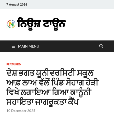
7 August 2026
News
Latest News in Punjabi
Town
MAIN MENU
FEATURED
ਦੇਸ਼ ਭਗਤ ਯੂਨੀਵਰਸਿਟੀ ਸਕੂਲ
ਆਫ਼ ਲਾਅ ਵੱਲੋਂ ਪਿੰਡ ਸੋਹਾਗ ਹੇੜੀ
ਵਿਖੇ ਲਗਾਇਆ ਗਿਆ ਕਾਨੂੰਨੀ
ਸਹਾਇਤਾ ਜਾਗਰੂਕਤਾ ਕੈਂਪ
10 December 2025
-