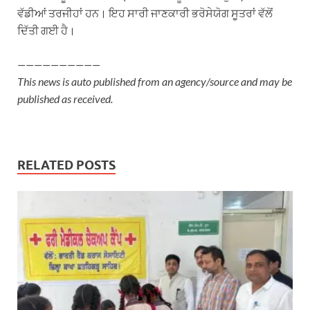
ਵੱਡੀਆਂ ਤਰਜੀਹਾਂ ਹਨ। ਇਹ ਸਾਰੀ ਜਾਣਕਾਰੀ ਭਰੋਸੇਯੋਗ ਸੂਤਰਾਂ ਵੱਲੋਂ
ਦਿੱਤੀ ਗਈ ਹੈ।
——————————
This news is auto published from an agency/source and may be
published as received.
RELATED POSTS