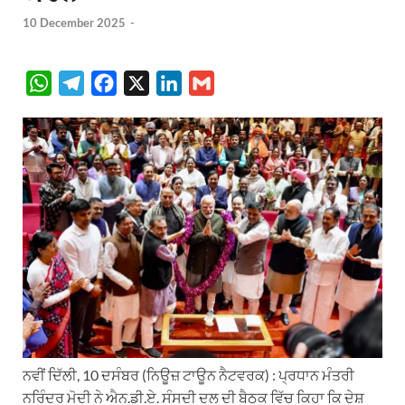
10 December 2025
-
W
T
F
X
L
G
h
e
a
i
m
a
l
c
n
a
t
e
e
k
i
s
g
b
e
l
A
r
o
d
p
a
o
I
p
m
k
n
ਨਵੀਂ ਦਿੱਲੀ, 10 ਦਸੰਬਰ (ਨਿਊਜ਼ ਟਾਊਨ ਨੈਟਵਰਕ) : ਪ੍ਰਧਾਨ ਮੰਤਰੀ
ਨਰਿੰਦਰ ਮੋਦੀ ਨੇ ਐਨ.ਡੀ.ਏ. ਸੰਸਦੀ ਦਲ ਦੀ ਬੈਠਕ ਵਿੱਚ ਕਿਹਾ ਕਿ ਦੇਸ਼