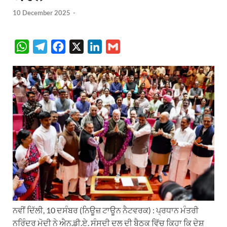
10 December 2025
-
W
T
F
X
L
G
h
e
a
i
m
a
l
c
n
a
t
e
e
k
i
s
g
b
e
l
A
r
o
d
p
a
o
I
p
m
k
n
ਨਵੀਂ ਦਿੱਲੀ, 10 ਦਸੰਬਰ (ਨਿਊਜ਼ ਟਾਊਨ ਨੈਟਵਰਕ) : ਪ੍ਰਧਾਨ ਮੰਤਰੀ
ਨਰਿੰਦਰ ਮੋਦੀ ਨੇ ਐਨ.ਡੀ.ਏ. ਸੰਸਦੀ ਦਲ ਦੀ ਬੈਠਕ ਵਿੱਚ ਕਿਹਾ ਕਿ ਦੇਸ਼