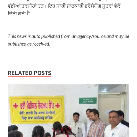
ਵੱਡੀਆਂ ਤਰਜੀਹਾਂ ਹਨ। ਇਹ ਸਾਰੀ ਜਾਣਕਾਰੀ ਭਰੋਸੇਯੋਗ ਸੂਤਰਾਂ ਵੱਲੋਂ
ਦਿੱਤੀ ਗਈ ਹੈ।
——————————
This news is auto published from an agency/source and may be
published as received.
RELATED POSTS