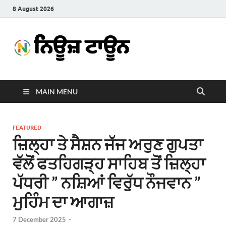
8 August 2026
News
Latest News in Punjabi
Town
MAIN MENU
FEATURED
ਜ਼ਿਲ੍ਹਾ ਤੇ ਸੈਸ਼ਨ ਜੱਜ ਅਰੁਣ ਗੁਪਤਾ
ਵੱਲੋਂ ਫਤਹਿਗੜ੍ਹ ਸਾਹਿਬ ਤੋਂ ਜ਼ਿਲ੍ਹਾ
ਪੱਧਰੀ ” ਨਸ਼ਿਆਂ ਵਿਰੁੱਧ ਨੌਜਵਾਨ ”
ਮੁਹਿੰਮ ਦਾ ਆਗਾਜ਼
7 December 2025
-