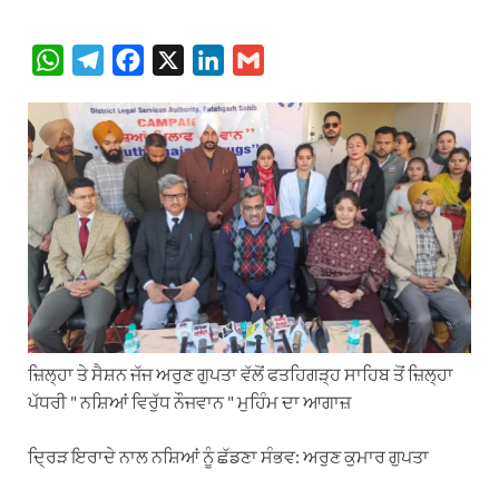
W
T
F
X
L
G
h
e
a
i
m
a
l
c
n
a
t
e
e
k
i
s
g
b
e
l
A
r
o
d
p
a
o
I
p
m
k
n
ਜ਼ਿਲ੍ਹਾ ਤੇ ਸੈਸ਼ਨ ਜੱਜ ਅਰੁਣ ਗੁਪਤਾ ਵੱਲੋਂ ਫਤਹਿਗੜ੍ਹ ਸਾਹਿਬ ਤੋਂ ਜ਼ਿਲ੍ਹਾ
ਪੱਧਰੀ " ਨਸ਼ਿਆਂ ਵਿਰੁੱਧ ਨੌਜਵਾਨ " ਮੁਹਿੰਮ ਦਾ ਆਗਾਜ਼
ਦ੍ਰਿੜ ਇਰਾਦੇ ਨਾਲ ਨਸ਼ਿਆਂ ਨੂੰ ਛੱਡਣਾ ਸੰਭਵ: ਅਰੁਣ ਕੁਮਾਰ ਗੁਪਤਾ