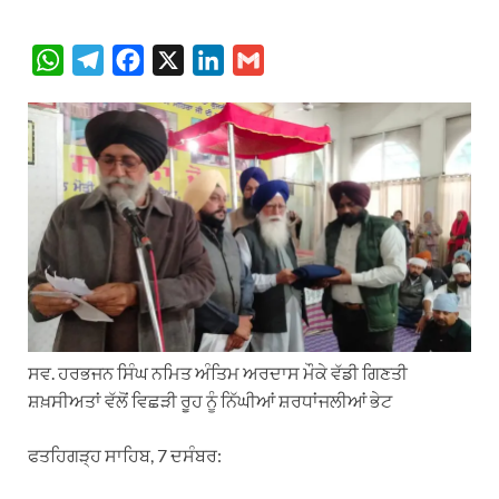
W
T
F
X
L
G
h
e
a
i
m
a
l
c
n
a
t
e
e
k
i
s
g
b
e
l
A
r
o
d
p
a
o
I
p
m
k
n
ਸਵ. ਹਰਭਜਨ ਸਿੰਘ ਨਮਿਤ ਅੰਤਿਮ ਅਰਦਾਸ ਮੌਕੇ ਵੱਡੀ ਗਿਣਤੀ
ਸ਼ਖ਼ਸੀਅਤਾਂ ਵੱਲੋਂ ਵਿਛੜੀ ਰੂਹ ਨੂੰ ਨਿੱਘੀਆਂ ਸ਼ਰਧਾਂਜਲੀਆਂ ਭੇਟ
ਫਤਹਿਗੜ੍ਹ ਸਾਹਿਬ, 7 ਦਸੰਬਰ: