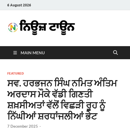
6 August 2026
News
Latest News in Punjabi
Town
MAIN MENU
FEATURED
ਸਵ. ਹਰਭਜਨ ਸਿੰਘ ਨਮਿਤ ਅੰਤਿਮ
ਅਰਦਾਸ ਮੌਕੇ ਵੱਡੀ ਗਿਣਤੀ
ਸ਼ਖ਼ਸੀਅਤਾਂ ਵੱਲੋਂ ਵਿਛੜੀ ਰੂਹ ਨੂੰ
ਨਿੱਘੀਆਂ ਸ਼ਰਧਾਂਜਲੀਆਂ ਭੇਟ
7 December 2025
-