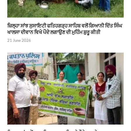
ਜ਼ਿਲ੍ਹਾ ਸਾਂਝ ਸੁਸਾਇਟੀ ਫਤਿਹਗੜ੍ਹ ਸਾਹਿਬ ਵਲੋਂ ਗਿਆਨੀ ਦਿੱਤ ਸਿੰਘ
ਖਾਲਸਾ ਦੀਵਾਨ ਵਿਖੇ ਪੌਦੇ ਲਗਾਉਣ ਦੀ ਮੁਹਿੰਮ ਸ਼ੁਰੂ ਕੀਤੀ
21 June 2026