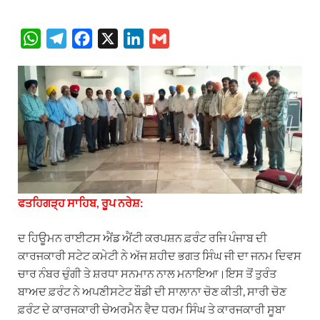
W
T
F
X
L
G
h
e
a
i
m
a
l
c
n
a
t
e
e
k
i
s
g
b
e
l
A
r
o
d
p
a
o
I
p
m
k
n
ਫਤਹਿਗੜ੍ਹ ਸਾਹਿਬ, ਰੂਪ ਨਰੇਸ਼:
ਦ ਹਿਊਮਨ ਰਾਈਟਸ ਐਂਡ ਐਂਟੀ ਕਰਪਸ਼ਨ ਫ਼ਰੰਟ ਰਜਿ ਪੰਜਾਬ ਦੀ
ਕਾਰਜਕਾਰੀ ਸਟੇਟ ਕਮੇਟੀ ਨੇ ਅੱਜ ਸ਼ਹੀਦ ਭਗਤ ਸਿੰਘ ਜੀ ਦਾ ਜਨਮ ਦਿਵਸ
ਚਾਰ ਨੰਬਰ ਚੁੰਗੀ ਤੇ ਸ਼ਰਧਾ ਸਨਮਾਨ ਨਾਲ ਮਨਾਇਆ।
ਇਸ ਤੋਂ ਤੁਰੰਤ
ਬਾਅਦ ਫ਼ਰੰਟ ਨੇ ਅਪਣੀਸਟੇਟ ਬੌਡੀ ਦੀ ਸਾਲਾਨਾ ਚੋਣ ਕੀਤੀ, ਸਾਰੀ ਚੋਣ
ਫ਼ਰੰਟ ਦੇ ਕਾਰਜਕਾਰੀ ਚੇਅਰਮੈਨ ਵੈਦ ਧਰਮ ਸਿੰਘ ਤੇ ਕਾਰਜਕਾਰੀ ਸੂਬਾ