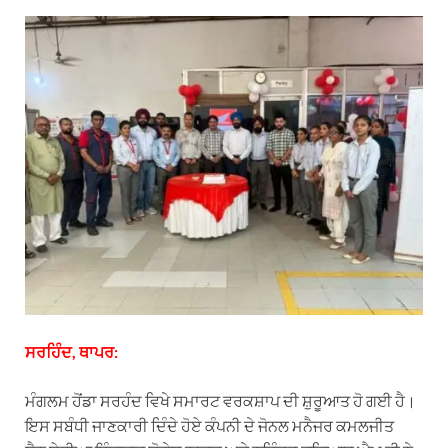
h
e
a
i
m
a
l
c
n
a
t
e
e
k
i
s
g
b
e
l
A
r
o
d
p
a
o
I
p
m
k
n
ਸਰਹਿੰਦ, ਥਾਪਰ:
ਮੰਗਲਮ ਹੋਂਡਾ ਸਰਹੰਦ ਵਿਖੇ ਸਮਾਰਟ ਵਰਕਸ਼ਾਪ ਦੀ ਸ਼ੁਰੂਆਤ ਹੋ ਗਈ ਹੈ।
ਇਸ ਸਬੰਧੀ ਜਾਣਕਾਰੀ ਦਿੰਦੇ ਹੋਏ ਕੰਪਨੀ ਦੇ ਜੋਨਲ ਮਨੈਜਰ ਕਮਲਜੀਤ