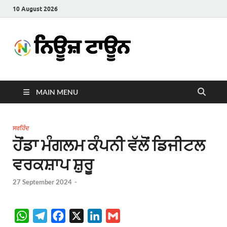
10 August 2026
News
Latest News in Punjabi
Town
MAIN MENU
ਸਰਹਿੰਦ
ਹੋਂਡਾ ਮੰਗਲਮ ਕੰਪਨੀ ਵੱਲੋਂ ਡਿਜੀਟਲ
ਵਰਕਸ਼ਾਪ ਸ਼ੁਰੂ
27 September 2024
-
W
T
F
X
L
G