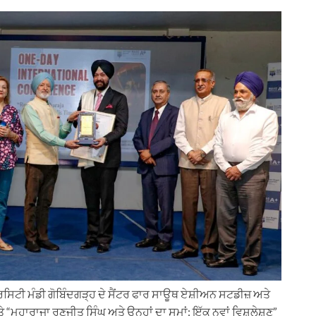
ੀਵਰਸਿਟੀ ਮੰਡੀ ਗੋਬਿੰਦਗੜ੍ਹ ਦੇ ਸੈਂਟਰ ਫਾਰ ਸਾਊਥ ਏਸ਼ੀਅਨ ਸਟਡੀਜ਼ ਅਤੇ
 ‘ਤੇ “ਮਹਾਰਾਜਾ ਰਣਜੀਤ ਸਿੰਘ ਅਤੇ ਉਨ੍ਹਾਂ ਦਾ ਸਮਾਂ: ਇੱਕ ਨਵਾਂ ਵਿਸ਼ਲੇਸ਼ਣ”