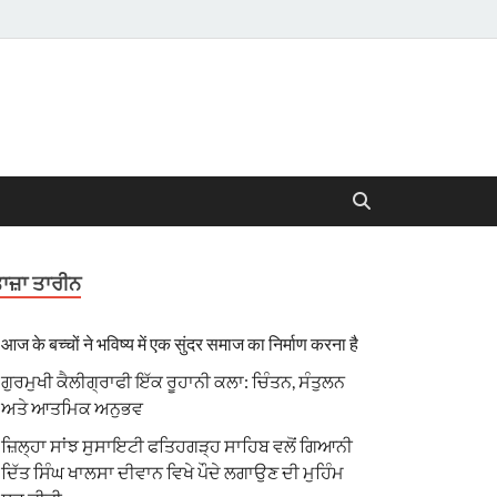
ਾਜ਼ਾ ਤਾਰੀਨ
आज के बच्चों ने भविष्य में एक सुंदर समाज का निर्माण करना है
ਗੁਰਮੁਖੀ ਕੈਲੀਗ੍ਰਾਫੀ ਇੱਕ ਰੂਹਾਨੀ ਕਲਾ: ਚਿੰਤਨ, ਸੰਤੁਲਨ
ਅਤੇ ਆਤਮਿਕ ਅਨੁਭਵ
ਜ਼ਿਲ੍ਹਾ ਸਾਂਝ ਸੁਸਾਇਟੀ ਫਤਿਹਗੜ੍ਹ ਸਾਹਿਬ ਵਲੋਂ ਗਿਆਨੀ
ਦਿੱਤ ਸਿੰਘ ਖਾਲਸਾ ਦੀਵਾਨ ਵਿਖੇ ਪੌਦੇ ਲਗਾਉਣ ਦੀ ਮੁਹਿੰਮ