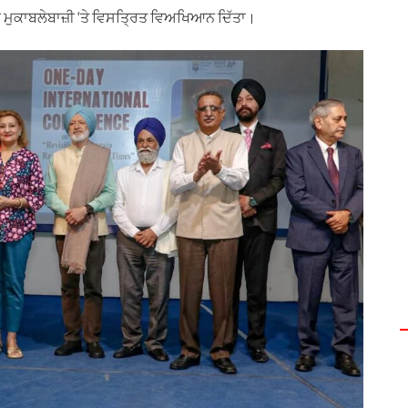
ਕ ਮੁਕਾਬਲੇਬਾਜ਼ੀ ‘ਤੇ ਵਿਸਤ੍ਰਿਤ ਵਿਅਖਿਆਨ ਦਿੱਤਾ।