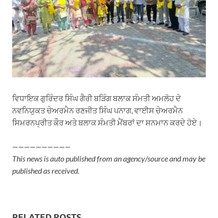
ਵਿਧਾਇਕ ਗੁਰਿੰਦਰ ਸਿੰਘ ਗੈਰੀ ਬੜਿੰਗ ਬਲਾਕ ਸੰਮਤੀ ਅਮਲੋਹ ਦੇ
ਨਵਨਿਯੁਕਤ ਚੇਅਰਮੈਨ ਰਣਜੀਤ ਸਿੰਘ ਪਨਾਗ, ਵਾਈਸ ਚੇਅਰਮੈਨ
ਸਿਮਰਨਪ੍ਰੀਤ ਕੌਰ ਅਤੇ ਬਲਾਕ ਸੰਮਤੀ ਮੈਂਬਰਾਂ ਦਾ ਸਨਮਾਨ ਕਰਦੇ ਹੋਏ।
——————————
This news is auto published from an agency/source and may be
published as received.
RELATED POSTS