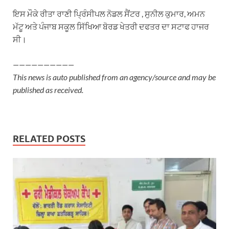
ਇਸ ਮੌਕੇ ਰੀਤਾ ਰਾਣੀ ਪ੍ਰਿੰਸੀਪਲ ਨੋਡਲ ਸੈਂਟਰ , ਸੁਨੀਲ ਕੁਮਾਰ, ਅਮਨ
ਮੱਟੂ ਅਤੇ ਪੰਜਾਬ ਸਕੂਲ ਸਿੱਖਿਆ ਬੋਰਡ ਖੇਤਰੀ ਦਫਤਰ ਦਾ ਸਟਾਫ ਹਾਜਰ
ਸੀ।
——————————
This news is auto published from an agency/source and may be
published as received.
RELATED POSTS