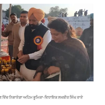
ਉਣ ਵਿੱਚ ਨਿਭਾਏਗਾ ਅਹਿਮ ਭੂਮਿਕਾ-ਵਿਧਾਇਕ ਲਖਬੀਰ ਸਿੰਘ ਰਾਏ