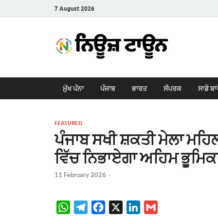
7 August 2026
New
Latest News i
ਮੁੱਖ ਪੰਨਾ
ਪੰਜਾਬ
ਭਾਰਤ
ਸੰਪਰਕ
ਸਾਡੇ ਬਾ
FEATURED
ਪੰਜਾਬ ਸਖੀ ਸ਼ਕਤੀ ਮੇਲਾ ਮਹ
ਵਿੱਚ ਨਿਭਾਏਗਾ ਅਹਿਮ ਭੂਮਿ
11 February 2026
-
W
T
F
X
L
G