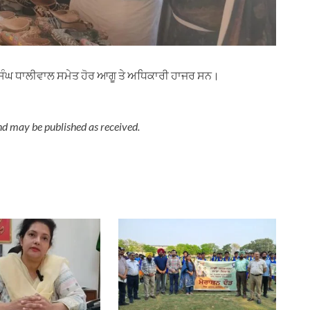
ਸਿੰਘ ਧਾਲੀਵਾਲ ਸਮੇਤ ਹੋਰ ਆਗੂ ਤੇ ਅਧਿਕਾਰੀ ਹਾਜਰ ਸਨ।
nd may be published as received.