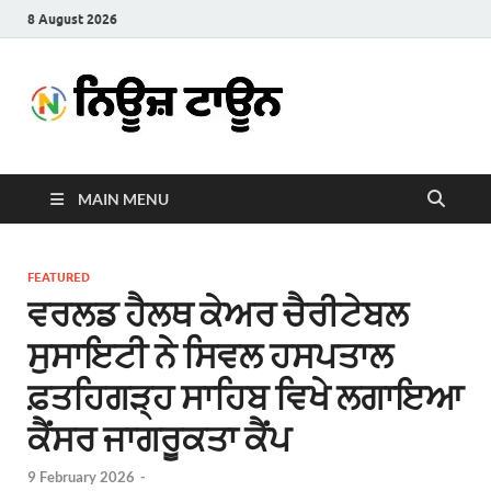
8 August 2026
News
Latest News in Punjabi
Town
MAIN MENU
FEATURED
ਵਰਲਡ ਹੈਲਥ ਕੇਅਰ ਚੈਰੀਟੇਬਲ
ਸੁਸਾਇਟੀ ਨੇ ਸਿਵਲ ਹਸਪਤਾਲ
ਫ਼ਤਹਿਗੜ੍ਹ ਸਾਹਿਬ ਵਿਖੇ ਲਗਾਇਆ
ਕੈਂਸਰ ਜਾਗਰੂਕਤਾ ਕੈਂਪ
9 February 2026
-