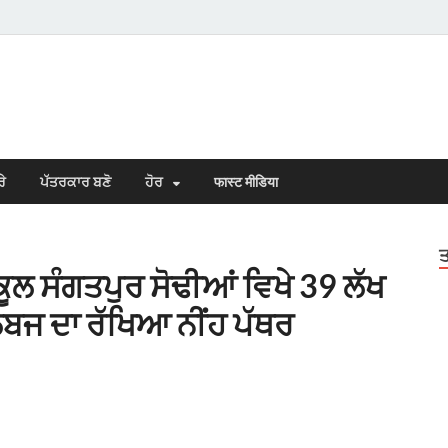
s Town
n Punjabi
ਰੇ
ਪੱਤਰਕਾਰ ਬਣੋ
ਹੋਰ
फास्ट मीडिया
ਤ
ਲ ਸੰਗਤਪੁਰ ਸੋਢੀਆਂ ਵਿਖੇ 39 ਲੱਖ
ਬਜ ਦਾ ਰੱਖਿਆ ਨੀਂਹ ਪੱਥਰ