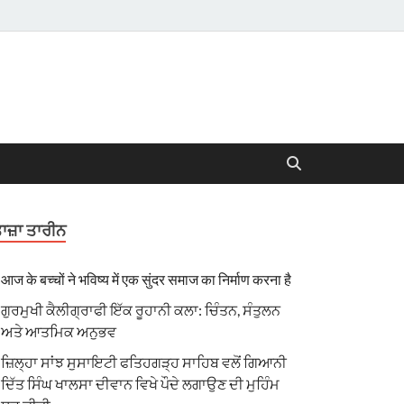
ਾਜ਼ਾ ਤਾਰੀਨ
आज के बच्चों ने भविष्य में एक सुंदर समाज का निर्माण करना है
ਗੁਰਮੁਖੀ ਕੈਲੀਗ੍ਰਾਫੀ ਇੱਕ ਰੂਹਾਨੀ ਕਲਾ: ਚਿੰਤਨ, ਸੰਤੁਲਨ
ਅਤੇ ਆਤਮਿਕ ਅਨੁਭਵ
ਜ਼ਿਲ੍ਹਾ ਸਾਂਝ ਸੁਸਾਇਟੀ ਫਤਿਹਗੜ੍ਹ ਸਾਹਿਬ ਵਲੋਂ ਗਿਆਨੀ
ਦਿੱਤ ਸਿੰਘ ਖਾਲਸਾ ਦੀਵਾਨ ਵਿਖੇ ਪੌਦੇ ਲਗਾਉਣ ਦੀ ਮੁਹਿੰਮ