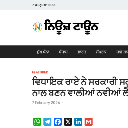
7 August 2026
New
Latest News i
ਮੁੱਖ ਪੰਨਾ
ਪੰਜਾਬ
ਭਾਰਤ
ਸੰਪਰਕ
ਸਾਡੇ ਬਾ
FEATURED
ਵਿਧਾਇਕ ਰਾਏ ਨੇ ਸਰਕਾਰੀ ਸਕੂ
ਨਾਲ ਬਣਨ ਵਾਲੀਆਂ ਨਵੀਆਂ ਲੈ
7 February 2026
-
W
T
F
X
L
G