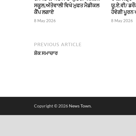
ਸਕੂਲ,ਅੱਤੇਵਾਲੀ ਵਿਖੇ ਮੁਫਤ ਮੈਡੀਕਲ
ਯੂ.ਏ.ਵੀ/ ਡਰ
ਕੈਂਪ ਲਗਾਏ
ਹੋਵੇਗੀ ਪੂਰਨ 
8 May 2026
8 May 2026
PREVIOUS ARTICLE
ਸ਼ੋਕ ਸਮਾਚਾਰ
Copyright © 2026
News Town
.