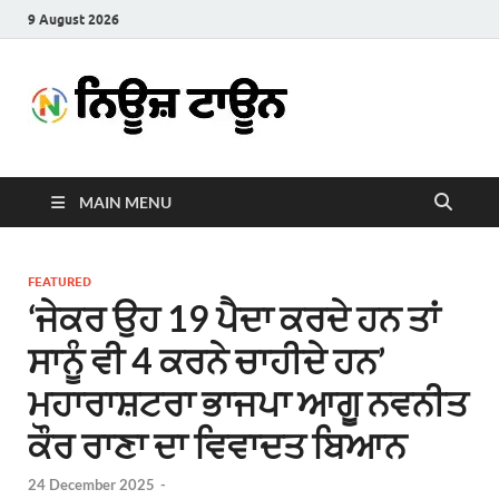
9 August 2026
News
Latest News in Punjabi
Town
MAIN MENU
FEATURED
‘ਜੇਕਰ ਉਹ 19 ਪੈਦਾ ਕਰਦੇ ਹਨ ਤਾਂ
ਸਾਨੂੰ ਵੀ 4 ਕਰਨੇ ਚਾਹੀਦੇ ਹਨ’
ਮਹਾਰਾਸ਼ਟਰਾ ਭਾਜਪਾ ਆਗੂ ਨਵਨੀਤ
ਕੌਰ ਰਾਣਾ ਦਾ ਵਿਵਾਦਤ ਬਿਆਨ
24 December 2025
-