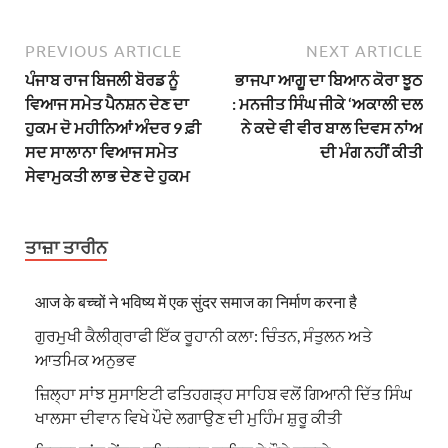
PREVIOUS ARTICLE
NEXT ARTICLE
ਪੰਜਾਬ ਰਾਜ ਬਿਜਲੀ ਬੋਰਡ ਨੂੰ
ਭਾਜਪਾ ਆਗੂ ਦਾ ਬਿਆਨ ਕੋਰਾ ਝੂਠ
ਵਿਆਜ ਸਮੇਤ ਪੈਨਸ਼ਨ ਦੇਣ ਦਾ
: ਮਨਜੀਤ ਸਿੰਘ ਜੀਕੇ ‘ਅਕਾਲੀ ਦਲ
ਹੁਕਮ ਦੋ ਮਹੀਨਿਆਂ ਅੰਦਰ 9 ਫ਼ੀ
ਨੇ ਕਦੇ ਵੀ ਵੀਰ ਬਾਲ ਦਿਵਸ ਨਾਂਅ
ਸਦ ਸਾਲਾਨਾ ਵਿਆਜ ਸਮੇਤ
ਦੀ ਮੰਗ ਨਹੀਂ ਕੀਤੀ
ਸੇਵਾਮੁਕਤੀ ਲਾਭ ਦੇਣ ਦੇ ਹੁਕਮ
ਤਾਜ਼ਾ ਤਾਰੀਨ
आज के बच्चों ने भविष्य में एक सुंदर समाज का निर्माण करना है
ਗੁਰਮੁਖੀ ਕੈਲੀਗ੍ਰਾਫੀ ਇੱਕ ਰੂਹਾਨੀ ਕਲਾ: ਚਿੰਤਨ, ਸੰਤੁਲਨ ਅਤੇ
ਆਤਮਿਕ ਅਨੁਭਵ
ਜ਼ਿਲ੍ਹਾ ਸਾਂਝ ਸੁਸਾਇਟੀ ਫਤਿਹਗੜ੍ਹ ਸਾਹਿਬ ਵਲੋਂ ਗਿਆਨੀ ਦਿੱਤ ਸਿੰਘ
ਖਾਲਸਾ ਦੀਵਾਨ ਵਿਖੇ ਪੌਦੇ ਲਗਾਉਣ ਦੀ ਮੁਹਿੰਮ ਸ਼ੁਰੂ ਕੀਤੀ