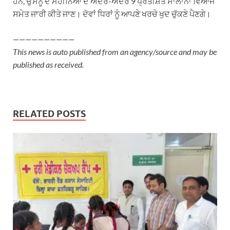
ਹਨ, ਉਸਨੂੰ ਦੋ ਮਹੀਨਿਆਂ ਦੇ ਅੰਦਰ-ਅੰਦਰ 9 ਪ੍ਰਤੀਸ਼ਤ ਸਾਲਾਨਾ ਵਿਆਜ
ਸਮੇਤ ਜਾਰੀ ਕੀਤੇ ਜਾਣ। ਦੋਵਾਂ ਧਿਰਾਂ ਨੂੰ ਆਪਣੇ ਖਰਚੇ ਖੁਦ ਚੁੱਕਣੇ ਪੈਣਗੇ।
——————————
This news is auto published from an agency/source and may be
published as received.
RELATED POSTS