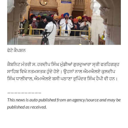
t
e
e
k
i
s
g
b
e
l
A
r
o
d
p
a
o
I
p
m
k
n
ਫੋਟੋ ਕੈਪਸ਼ਨ
ਕੈਬਨਿਟ ਮੰਤਰੀ ਸ. ਹਰਦੀਪ ਸਿੰਘ ਮੁੰਡੀਆਂ ਗੁਰਦੁਆਰਾ ਸ੍ਰੀ ਫਤਹਿਗੜ੍ਹ
ਸਾਹਿਬ ਵਿਖੇ ਨਤਮਸਤਕ ਹੁੰਦੇ ਹੋਏ। ਉਹਨਾਂ ਨਾਲ ਐਮਐਲਏ ਕੁਲਦੀਪ
ਸਿੰਘ ਧਾਲੀਵਾਲ, ਐਮਐਲਏ ਬਸੀ ਪਠਾਣਾ ਰੁਪਿੰਦਰ ਸਿੰਘ ਹੈਪੀ ਵੀ ਹਨ।
——————————
This news is auto published from an agency/source and may be
published as received.