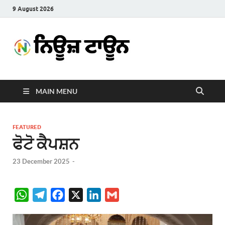
9 August 2026
News
Latest News in Punjabi
Town
MAIN MENU
FEATURED
ਫੋਟੋ ਕੈਪਸ਼ਨ
23 December 2025
-
W
T
F
X
L
G
h
e
a
i
m
a
l
c
n
a