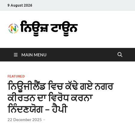
9 August 2026
News
Latest News in Punjabi
Town
MAIN MENU
FEATURED
ਨਿਊਜੀਲੈਂਡ ਵਿਚ ਕੱਢੇ ਗਏ ਨਗਰ
ਕੀਰਤਨ ਦਾ ਵਿਰੋਧ ਕਰਨਾ
ਨਿੰਦਣਯੋਗ – ਹੈਪੀ
22 December 2025
-