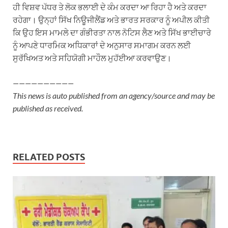
ਹੀ ਵਿਸ਼ਵ ਪੱਧਰ ਤੇ ਲੋਕ ਭਲਾਈ ਦੇ ਕੰਮ ਕਰਦਾ ਆ ਰਿਹਾ ਹੈ ਅਤੇ ਕਰਦਾ
ਰਹੇਗਾ। ਉਨ੍ਹਾਂ ਸਿੱਖ ਨਿਊਜੀਲੈਂਡ ਅਤੇ ਭਾਰਤ ਸਰਕਾਰ ਨੂੰ ਅਪੀਲ ਕੀਤੀ
ਕਿ ਉਹ ਇਸ ਮਾਮਲੇ ਦਾ ਗੰਭੀਰਤਾ ਨਾਲ ਨੋਟਿਸ ਲੈਣ ਅਤੇ ਸਿੱਖ ਭਾਈਚਾਰੇ
ਨੂੰ ਆਪਣੇ ਧਾਰਮਿਕ ਅਧਿਕਾਰਾਂ ਦੇ ਅਨੁਸਾਰ ਸਮਾਗਮ ਕਰਨ ਲਈ
ਸੁਰੱਖਿਅਤ ਅਤੇ ਸਹਿਯੋਗੀ ਮਾਹੌਲ ਮੁਹੱਈਆ ਕਰਵਾਉਣ।
——————————
This news is auto published from an agency/source and may be
published as received.
RELATED POSTS