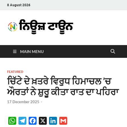
8 August 2026
News
Latest News in Punjabi
Town
MAIN MENU
FEATURED
ਚਿੱਟੇ ਦੇ ਖ਼ਤਰੇ ਵਿਰੁਧ ਹਿਮਾਚਲ ’ਚ
ਔਰਤਾਂ ਨੇ ਸ਼ੁਰੂ ਕੀਤਾ ਰਾਤ ਦਾ ਪਹਿਰਾ
17 December 2025
-
W
T
F
X
L
G