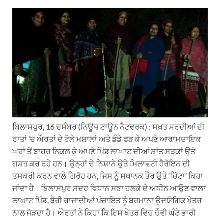
h
e
a
i
m
a
l
c
n
a
t
e
e
k
i
s
g
b
e
l
A
r
o
d
p
a
o
I
p
m
k
n
ਬਿਲਾਸਪੁਰ, 16 ਦਸੰਬਰ (ਨਿਊਜ਼ ਟਾਊਨ ਨੈਟਵਰਕ) : ਸਖ਼ਤ ਸਰਦੀਆਂ ਦੀ
ਰਾਤਾਂ ’ਚ ਔਰਤਾਂ ਦੇ ਟੋਲੇ ਮਸ਼ਾਲਾਂ ਅਤੇ ਡੰਡੇ ਫੜ ਕੇ ਅਪਣੇ ਆਰਾਮਦਾਇਕ
ਘਰਾਂ ਤੋਂ ਬਾਹਰ ਨਿਕਲ ਕੇ ਅਪਣੇ ਪਿੰਡ ਲਾਘਾਟ ਦੀਆਂ ਸ਼ਾਂਤ ਸੜਕਾਂ ਉਤੇ
ਗਸ਼ਤ ਕਰ ਰਹੇ ਹਨ। ਉਨ੍ਹਾਂ ਦੇ ਨਿਸ਼ਾਨੇ ਉਤੇ ਮਿਲਾਵਟੀ ਹੈਰੋਇਨ ਦੀ
ਤਸਕਰੀ ਕਰਨ ਵਾਲੇ ਗਿਰੋਹ ਹਨ, ਜਿਸ ਨੂੰ ਸਥਾਨਕ ਤੌਰ ਉਤੇ ‘ਚਿੱਟਾ’ ਕਿਹਾ
ਜਾਂਦਾ ਹੈ। ਬਿਲਾਸਪੁਰ ਸਦਰ ਵਿਧਾਨ ਸਭਾ ਹਲਕੇ ਦੇ ਅਧੀਨ ਆਉਣ ਵਾਲਾ
ਲਾਘਾਟ ਪਿੰਡ, ਬੈਰੀ ਰਾਜਾਦੀਆਂ ਪੰਚਾਇਤ ਨੂੰ ਬਰਮਾਨਾ ਉਦਯੋਗਿਕ ਖੇਤਰ
ਨਾਲ ਜੋੜਦਾ ਹੈ। ਔਰਤਾਂ ਨੇ ਕਿਹਾ ਕਿ ਇਸ ਖੇਤਰ ਵਿਚ ਚੌਵੀ ਘੰਟੇ ਭਾਰੀ