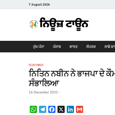
7 August 2026
New
Latest News i
ਮੁੱਖ ਪੰਨਾ
ਪੰਜਾਬ
ਭਾਰਤ
ਸੰਪਰਕ
ਸਾਡੇ ਬਾ
FEATURED
ਨਿਤਿਨ ਨਬੀਨ ਨੇ ਭਾਜਪਾ ਦੇ ਕ
ਸੰਭਾਲਿਆ
16 December 2025
-
W
T
F
X
L
G