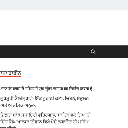
ਾਜ਼ਾ ਤਾਰੀਨ
आज के बच्चों ने भविष्य में एक सुंदर समाज का निर्माण करना है
ਗੁਰਮੁਖੀ ਕੈਲੀਗ੍ਰਾਫੀ ਇੱਕ ਰੂਹਾਨੀ ਕਲਾ: ਚਿੰਤਨ, ਸੰਤੁਲਨ
ਅਤੇ ਆਤਮਿਕ ਅਨੁਭਵ
ਜ਼ਿਲ੍ਹਾ ਸਾਂਝ ਸੁਸਾਇਟੀ ਫਤਿਹਗੜ੍ਹ ਸਾਹਿਬ ਵਲੋਂ ਗਿਆਨੀ
ਦਿੱਤ ਸਿੰਘ ਖਾਲਸਾ ਦੀਵਾਨ ਵਿਖੇ ਪੌਦੇ ਲਗਾਉਣ ਦੀ ਮੁਹਿੰਮ