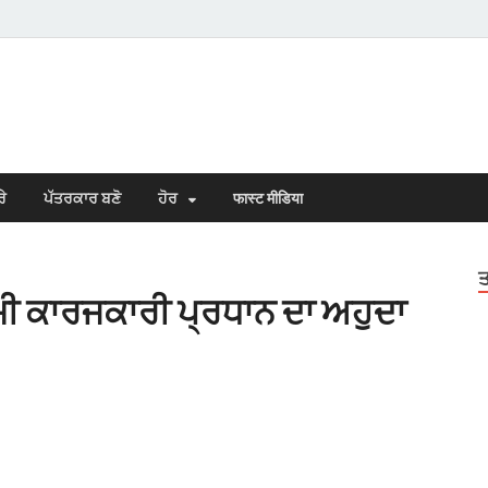
s Town
n Punjabi
ਰੇ
ਪੱਤਰਕਾਰ ਬਣੋ
ਹੋਰ
फास्ट मीडिया
ਤ
ੌਮੀ ਕਾਰਜਕਾਰੀ ਪ੍ਰਧਾਨ ਦਾ ਅਹੁਦਾ