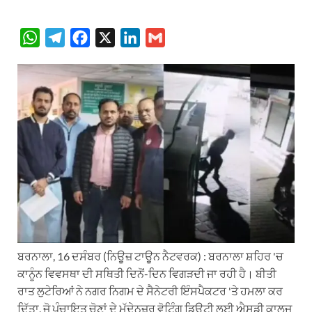
W
T
F
X
L
G
h
e
a
i
m
a
l
c
n
a
t
e
e
k
i
s
g
b
e
l
A
r
o
d
p
a
o
I
p
m
k
n
ਬਰਨਾਲਾ, 16 ਦਸੰਬਰ (ਨਿਊਜ਼ ਟਾਊਨ ਨੈਟਵਰਕ) : ਬਰਨਾਲਾ ਸ਼ਹਿਰ 'ਚ
ਕਾਨੂੰਨ ਵਿਵਸਥਾ ਦੀ ਸਥਿਤੀ ਦਿਨੋਂ-ਦਿਨ ਵਿਗੜਦੀ ਜਾ ਰਹੀ ਹੈ। ਬੀਤੀ
ਰਾਤ ਲੁਟੇਰਿਆਂ ਨੇ ਨਗਰ ਨਿਗਮ ਦੇ ਸੈਨੇਟਰੀ ਇੰਸਪੈਕਟਰ 'ਤੇ ਹਮਲਾ ਕਰ
ਦਿੱਤਾ, ਜੋ ਪੰਚਾਇਤ ਚੋਣਾਂ ਦੇ ਮੱਦੇਨਜ਼ਰ ਵੋਟਿੰਗ ਡਿਊਟੀ ਲਈ ਐਸਡੀ ਕਾਲਜ