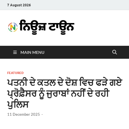
7 August 2026
News
Latest News in Punjabi
Town
MAIN MENU
FEATURED
ਪਤਨੀ ਦੇ ਕਤਲ ਦੇ ਦੋਸ਼ ਵਿਚ ਫੜੇ ਗਏ
ਪ੍ਰੋਫ਼ੈਸਰ ਨੂੰ ਜੁਰਾਬਾਂ ਨਹੀਂ ਦੇ ਰਹੀ
ਪੁਲਿਸ
11 December 2025
-