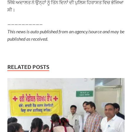
ਜਿੱਥੇ ਅਦਾਲਤ ਨੇ ਉਨ੍ਹਾਂ ਨੂੰ ਤਿੰਨ ਦਿਨਾਂ ਦੀ ਪੁਲਿਸ ਹਿਰਾਸਤ ਵਿਚ ਭੇਜਿਆ
ਸੀ।
——————————
This news is auto published from an agency/source and may be
published as received.
RELATED POSTS