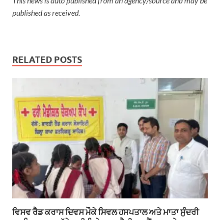
This news is auto published from an agency/source and may be
published as received.
RELATED POSTS
ਵਿਸਵ ਰੈਡ ਕਰਾਸ ਦਿਵਸ ਮੌਕੇ ਸਿਵਲ ਹਸਪਤਾਲ ਅਤੇ ਮਾਤਾ ਸੁੰਦਰੀ