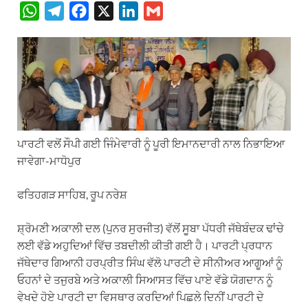
W
T
F
X
L
G
h
e
a
i
m
a
l
c
n
a
t
e
e
k
i
s
g
b
e
l
A
r
o
d
p
a
o
I
ਪਾਰਟੀ ਵਲੋਂ ਸੌਪੀ ਗਈ ਜਿੰਮੇਵਾਰੀ ਨੂੰ ਪੂਰੀ ਇਮਾਨਦਾਰੀ ਨਾਲ ਨਿਭਾਇਆ
p
m
k
n
ਜਾਵੇਗਾ-ਮਾਧੋਪੁਰ
ਫਤਿਹਗੜ ਸਾਹਿਬ, ਰੂਪ ਨਰੇਸ਼
ਸ਼੍ਰੋਮਣੀ ਅਕਾਲੀ ਦਲ (ਪੁਨਰ ਸੁਰਜੀਤ) ਵੱਲੋਂ ਸੂਬਾ ਪੱਧਰੀ ਜੱਥੇਬੰਦਕ ਢਾਂਚੇ
ਲਈ ਵੱਡੇ ਅਹੁਦਿਆਂ ਵਿੱਚ ਤਬਦੀਲੀ ਕੀਤੀ ਗਈ ਹੈ। ਪਾਰਟੀ ਪ੍ਰਧਾਨ
ਜੱਥੇਦਾਰ ਗਿਆਨੀ ਹਰਪ੍ਰੀਤ ਸਿੰਘ ਵੱਲੋ ਪਾਰਟੀ ਦੇ ਸੀਨੀਅਰ ਆਗੂਆਂ ਨੂੰ
ਓਹਨਾਂ ਦੇ ਤਜੁਰਬੇ ਅਤੇ ਅਕਾਲੀ ਸਿਆਸਤ ਵਿੱਚ ਪਾਏ ਵੱਡੇ ਯੋਗਦਾਨ ਨੂੰ
ਵੇਖਦੇ ਹੋਏ ਪਾਰਟੀ ਦਾ ਵਿਸਥਾਰ ਕਰਦਿਆਂ ਪਿਛਲੇ ਦਿਨੀਂ ਪਾਰਟੀ ਦੇ