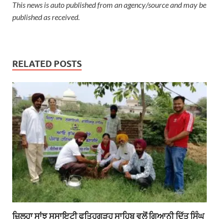
This news is auto published from an agency/source and may be
published as received.
RELATED POSTS
ਜ਼ਿਲ੍ਹਾ ਸਾਂਝ ਸੁਸਾਇਟੀ ਫਤਿਹਗੜ੍ਹ ਸਾਹਿਬ ਵਲੋਂ ਗਿਆਨੀ ਦਿੱਤ ਸਿੰਘ