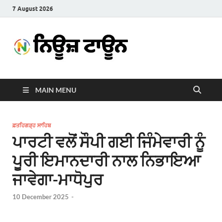
7 August 2026
News
Latest News in Punjabi
Town
MAIN MENU
ਫ਼ਤਹਿਗੜ੍ਹ ਸਾਹਿਬ
ਪਾਰਟੀ ਵਲੋਂ ਸੌਪੀ ਗਈ ਜਿੰਮੇਵਾਰੀ ਨੂੰ
ਪੂਰੀ ਇਮਾਨਦਾਰੀ ਨਾਲ ਨਿਭਾਇਆ
ਜਾਵੇਗਾ-ਮਾਧੋਪੁਰ
10 December 2025
-