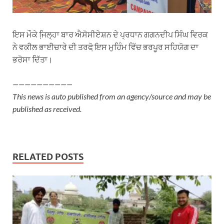
ਇਸ ਮੌਕੇ ਜਿ਼ਲ੍ਹਾ ਬਾਰ ਐਸੋਸੀਏਸ਼ਨ ਦੇ ਪ੍ਰਧਾਨ ਗਗਨਦੀਪ ਸਿੰਘ ਵਿਰਕ
ਨੇ ਵਕੀਲ ਭਾਈਚਾਰੇ ਦੀ ਤਰਫੋ਼ ਇਸ ਮੁਹਿੰਮ ਵਿੱਚ ਭਰਪੂਰ ਸਹਿਯੋਗ ਦਾ
ਭਰੋਸਾ ਦਿੱਤਾ।
——————————
This news is auto published from an agency/source and may be
published as received.
RELATED POSTS