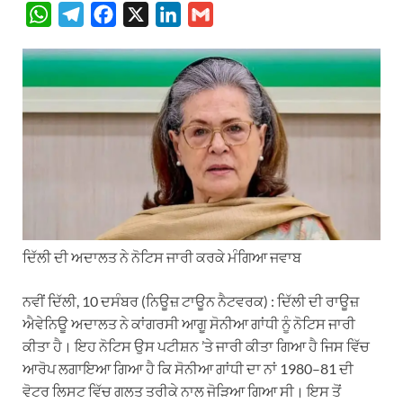
W
T
F
X
L
G
h
e
a
i
m
a
l
c
n
a
t
e
e
k
i
s
g
b
e
l
A
r
o
d
p
a
o
I
p
m
k
n
ਦਿੱਲੀ ਦੀ ਅਦਾਲਤ ਨੇ ਨੋਟਿਸ ਜਾਰੀ ਕਰਕੇ ਮੰਗਿਆ ਜਵਾਬ
ਨਵੀਂ ਦਿੱਲੀ, 10 ਦਸੰਬਰ (ਨਿਊਜ਼ ਟਾਊਨ ਨੈਟਵਰਕ) : ਦਿੱਲੀ ਦੀ ਰਾਊਜ਼
ਐਵੇਨਿਊ ਅਦਾਲਤ ਨੇ ਕਾਂਗਰਸੀ ਆਗੂ ਸੋਨੀਆ ਗਾਂਧੀ ਨੂੰ ਨੋਟਿਸ ਜਾਰੀ
ਕੀਤਾ ਹੈ। ਇਹ ਨੋਟਿਸ ਉਸ ਪਟੀਸ਼ਨ ’ਤੇ ਜਾਰੀ ਕੀਤਾ ਗਿਆ ਹੈ ਜਿਸ ਵਿੱਚ
ਆਰੋਪ ਲਗਾਇਆ ਗਿਆ ਹੈ ਕਿ ਸੋਨੀਆ ਗਾਂਧੀ ਦਾ ਨਾਂ 1980–81 ਦੀ
ਵੋਟਰ ਲਿਸਟ ਵਿੱਚ ਗਲਤ ਤਰੀਕੇ ਨਾਲ ਜੋੜਿਆ ਗਿਆ ਸੀ। ਇਸ ਤੋਂ