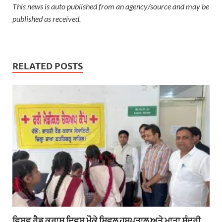
This news is auto published from an agency/source and may be
published as received.
RELATED POSTS
ਵਿਸਵ ਰੈਡ ਕਰਾਸ ਦਿਵਸ ਮੌਕੇ ਸਿਵਲ ਹਸਪਤਾਲ ਅਤੇ ਮਾਤਾ ਸੁੰਦਰੀ