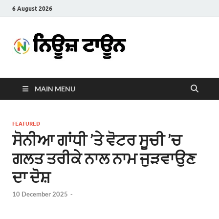
6 August 2026
News
Latest News in Punjabi
Town
MAIN MENU
FEATURED
ਸੋਨੀਆ ਗਾਂਧੀ ’ਤੇ ਵੋਟਰ ਸੂਚੀ ’ਚ
ਗਲਤ ਤਰੀਕੇ ਨਾਲ ਨਾਮ ਜੁੜਵਾਉਣ
ਦਾ ਦੋਸ਼
10 December 2025
-