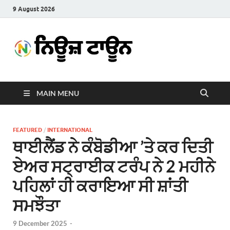
9 August 2026
News
Latest News in Punjabi
Town
MAIN MENU
FEATURED
/
INTERNATIONAL
ਥਾਈਲੈਂਡ ਨੇ ਕੰਬੋਡੀਆ ’ਤੇ ਕਰ ਦਿਤੀ
ਏਅਰ ਸਟ੍ਰਾਈਕ ਟਰੰਪ ਨੇ 2 ਮਹੀਨੇ
ਪਹਿਲਾਂ ਹੀ ਕਰਾਇਆ ਸੀ ਸ਼ਾਂਤੀ
ਸਮਝੌਤਾ
9 December 2025
-