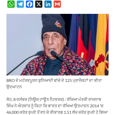
W
T
F
X
L
G
h
e
a
i
m
a
l
c
n
a
t
e
e
k
i
s
g
b
e
l
A
r
o
d
p
a
o
I
p
m
k
n
BRO ਦੇ ਮਹੱਤਵਪੂਰਨ ਬੁਨਿਆਦੀ ਢਾਂਚੇ ਦੇ 125 ਪ੍ਰਾਜੈਕਟਾਂ ਦਾ ਕੀਤਾ
ਉਦਘਾਟਨ
ਲੇਹ, 8 ਦਸੰਬਰ (ਨਿਊਜ਼ ਟਾਊਨ ਨੈਟਵਰਕ) : ਰੱਖਿਆ ਮੰਤਰੀ ਰਾਜਨਾਥ
ਸਿੰਘ ਨੇ ਐਤਵਾਰ ਨੂੰ ਕਿਹਾ ਕਿ ਭਾਰਤ ਦਾ ਰੱਖਿਆ ਉਤਪਾਦਨ 2014 ’ਚ
46,000 ਕਰੋੜ ਰੁਪਏ ਤੋਂ ਵਧ ਕੇ ਰੀਕਾਰਡ 1.51 ਲੱਖ ਕਰੋੜ ਰੁਪਏ ਹੋ ਗਿਆ