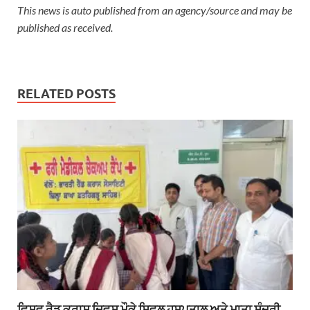
This news is auto published from an agency/source and may be
published as received.
RELATED POSTS
ਵਿਸਵ ਰੈਡ ਕਰਾਸ ਦਿਵਸ ਮੌਕੇ ਸਿਵਲ ਹਸਪਤਾਲ ਅਤੇ ਮਾਤਾ ਸੁੰਦਰੀ