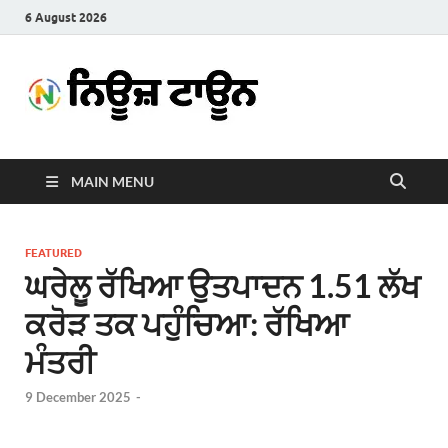
6 August 2026
News
Latest News in Punjabi
Town
MAIN MENU
FEATURED
ਘਰੇਲੂ ਰੱਖਿਆ ਉਤਪਾਦਨ 1.51 ਲੱਖ
ਕਰੋੜ ਤਕ ਪਹੁੰਚਿਆ: ਰੱਖਿਆ
ਮੰਤਰੀ
9 December 2025
-