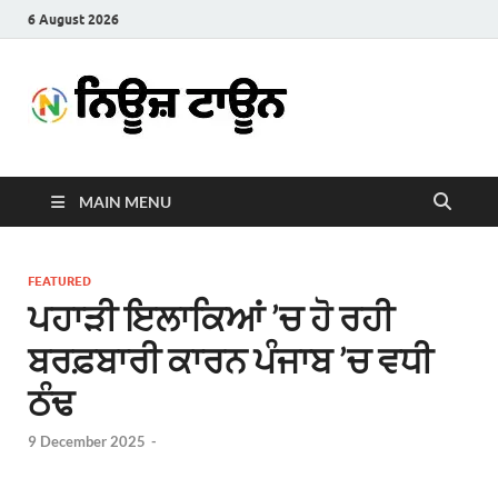
6 August 2026
News
Latest News in Punjabi
Town
MAIN MENU
FEATURED
ਪਹਾੜੀ ਇਲਾਕਿਆਂ ’ਚ ਹੋ ਰਹੀ
ਬਰਫ਼ਬਾਰੀ ਕਾਰਨ ਪੰਜਾਬ ’ਚ ਵਧੀ
ਠੰਢ
9 December 2025
-