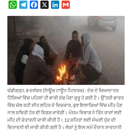
W
T
F
X
L
G
h
e
a
i
m
a
l
c
n
a
t
e
e
k
i
s
g
b
e
l
A
r
o
d
p
a
o
I
p
m
k
n
ਚੰਡੀਗੜ੍ਹ, 8 ਦਸੰਬਰ (ਨਿਊਜ਼ ਟਾਊਨ ਨੈਟਵਰਕ) : ਦੇਸ਼ ਦੇ ਜ਼ਿਆਦਾਤਰ
ਹਿੱਸਿਆਂ ਵਿੱਚ ਪਹਿਲਾਂ ਹੀ ਭਾਰੀ ਠੰਢ ਪੈਣਾ ਸ਼ੁਰੂ ਹੋ ਗਈ ਹੈ। ਉੱਤਰੀ ਭਾਰਤ
ਵਿੱਚ ਚੱਲ ਰਹੀ ਸੀਤ ਲਹਿਰ ਦੇ ਵਿਚਕਾਰ, ਕੁਝ ਇਲਾਕਿਆਂ ਵਿੱਚ ਮੀਂਹ ਪੈਣ
ਨਾਲ ਸਥਿਤੀ ਹੋਰ ਵੀ ਵਿਗੜ ਜਾਵੇਗੀ। ਮੌਸਮ ਵਿਭਾਗ ਨੇ ਤਿੰਨ ਰਾਜਾਂ ਲਈ
ਮੀਂਹ ਦੀ ਚੇਤਾਵਨੀ ਜਾਰੀ ਕੀਤੀ ਹੈ। 12 ਸ਼ਹਿਰਾਂ ਲਈ ਸੰਘਣੀ ਧੁੰਦ ਦੀ
ਚਿਤਾਵਨੀ ਵੀ ਜਾਰੀ ਕੀਤੀ ਗਈ ਹੈ। ਲੋਕਾਂ ਨੂੰ ਇਸ ਸਮੇਂ ਦੌਰਾਨ ਸਾਵਧਾਨੀ