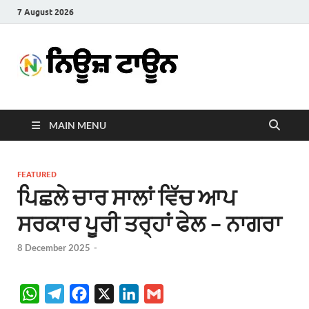
7 August 2026
News
Latest News in Punjabi
Town
MAIN MENU
FEATURED
ਪਿਛਲੇ ਚਾਰ ਸਾਲਾਂ ਵਿੱਚ ਆਪ
ਸਰਕਾਰ ਪੂਰੀ ਤਰ੍ਹਾਂ ਫੇਲ – ਨਾਗਰਾ
8 December 2025
-
W
T
F
X
L
G