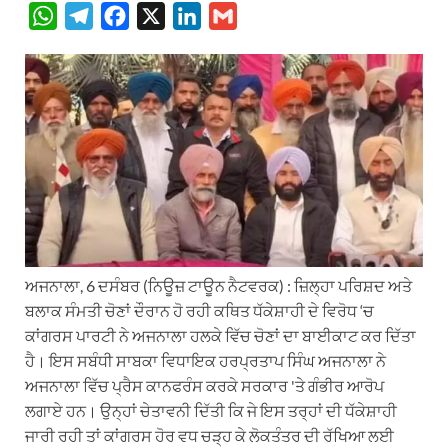
W
T
F
X
L
G
h
e
a
i
m
a
l
c
n
a
t
e
e
k
i
s
g
b
e
l
A
r
o
d
p
a
o
I
p
m
k
n
ਅਜਨਾਲਾ, 6 ਦਸੰਬਰ (ਨਿਊਜ਼ ਟਾਊਨ ਨੈਟਵਰਕ) : ਜ਼ਿਲ੍ਹਾ ਪਰਿਸ਼ਦ ਅਤੇ
ਬਲਾਕ ਸੰਮਤੀ ਚੋਣਾਂ ਦੌਰਾਨ ਹੋ ਰਹੀ ਕਥਿਤ ਧੱਕੇਸ਼ਾਹੀ ਦੇ ਵਿਰੋਧ ‘ਚ
ਕਾਂਗਰਸ ਪਾਰਟੀ ਨੇ ਅਜਨਾਲਾ ਹਲਕੇ ਵਿੱਚ ਚੋਣਾਂ ਦਾ ਬਾਈਕਾਟ ਕਰ ਦਿੱਤਾ
ਹੈ। ਇਸ ਸਬੰਧੀ ਸਾਬਕਾ ਵਿਧਾਇਕ ਹਰਪ੍ਰਤਾਪ ਸਿੰਘ ਅਜਨਾਲਾ ਨੇ
ਅਜਨਾਲਾ ਵਿੱਚ ਪ੍ਰੈਸ ਕਾਨਫਰੰਸ ਕਰਕੇ ਸਰਕਾਰ 'ਤੇ ਗੰਭੀਰ ਆਰੋਪ
ਲਗਾਏ ਹਨ। ਉਨ੍ਹਾਂ ਚੇਤਾਵਨੀ ਦਿੱਤੀ ਕਿ ਜੇ ਇਸ ਤਰ੍ਹਾਂ ਦੀ ਧੱਕੇਸ਼ਾਹੀ
ਜਾਰੀ ਰਹੀ ਤਾਂ ਕਾਂਗਰਸ ਹੋਰ ਵਧ ਚੜ੍ਹ ਕੇ ਲੋਕਤੰਤਰ ਦੀ ਰੱਖਿਆ ਲਈ