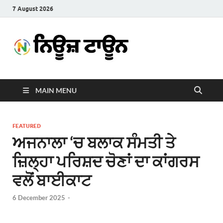
7 August 2026
News
Latest News in Punjabi
Town
MAIN MENU
FEATURED
ਅਜਨਾਲਾ ‘ਚ ਬਲਾਕ ਸੰਮਤੀ ਤੇ
ਜ਼ਿਲ੍ਹਾ ਪਰਿਸ਼ਦ ਚੋਣਾਂ ਦਾ ਕਾਂਗਰਸ
ਵਲੋਂ ਬਾਈਕਾਟ
6 December 2025
-