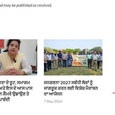
nd may be published as received.
ਰਾ ਦੇ ਰੂਟ, ਸਮਾਗਮ
ਜਨਗਣਨਾ 2027 ਸਬੰਧੀ ਲੋਕਾਂ ਨੂੰ
 ਅਤੇ ਇਸ ਦੇ ਆਸ ਪਾਸ
ਜਾਗਰੂਕ ਕਰਨ ਲਈ ਵਿਸ਼ੇਸ਼ ਮੈਰਾਥਨ
ੌਨ ਕੈਮਰੇ ਉਡਾਉਣ ਤੇ
ਦਾ ਆਯੋਜਨ
ਪਾਬੰਦੀ
7 May 2026