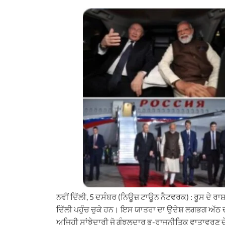
h
e
a
i
m
a
l
c
n
a
t
e
e
k
i
s
g
b
e
l
A
r
o
d
p
a
o
I
p
m
k
n
ਨਵੀਂ ਦਿੱਲੀ, 5 ਦਸੰਬਰ (ਨਿਊਜ਼ ਟਾਊਨ ਨੈਟਵਰਕ) : ਰੂਸ ਦੇ ਰਾ
ਦਿੱਲੀ ਪਹੁੰਚ ਚੁਕੇ ਹਨ। ਇਸ ਯਾਤਰਾ ਦਾ ਉਦੇਸ਼ ਲਗਭਗ ਅੱਠ ਦਹਾ
ਅਜਿਹੀ ਸਾਂਝੇਦਾਰੀ ਜੋ ਗੁੰਝਲਦਾਰ ਭੂ-ਰਾਜਨੀਤਿਕ ਵਾਤਾਵਰਣ ਦ