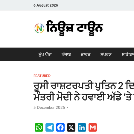
6 August 2026
New
Latest News i
ਮੁੱਖ ਪੰਨਾ
ਪੰਜਾਬ
ਭਾਰਤ
ਸੰਪਰਕ
ਸਾਡੇ ਬਾ
FEATURED
ਰੂਸੀ ਰਾਸ਼ਟਰਪਤੀ ਪੁਤਿਨ 2 ਦਿਨਾਂ
ਮੰਤਰੀ ਮੋਦੀ ਨੇ ਹਵਾਈ ਅੱਡੇ ‘ਤ
5 December 2025
-
W
T
F
X
L
G