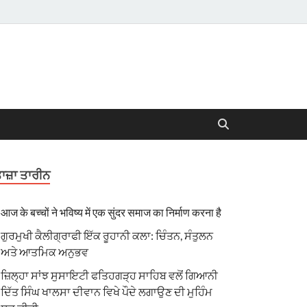
ਾਜ਼ਾ ਤਾਰੀਨ
आज के बच्चों ने भविष्य में एक सुंदर समाज का निर्माण करना है
ਗੁਰਮੁਖੀ ਕੈਲੀਗ੍ਰਾਫੀ ਇੱਕ ਰੂਹਾਨੀ ਕਲਾ: ਚਿੰਤਨ, ਸੰਤੁਲਨ
ਅਤੇ ਆਤਮਿਕ ਅਨੁਭਵ
ਜ਼ਿਲ੍ਹਾ ਸਾਂਝ ਸੁਸਾਇਟੀ ਫਤਿਹਗੜ੍ਹ ਸਾਹਿਬ ਵਲੋਂ ਗਿਆਨੀ
ਦਿੱਤ ਸਿੰਘ ਖਾਲਸਾ ਦੀਵਾਨ ਵਿਖੇ ਪੌਦੇ ਲਗਾਉਣ ਦੀ ਮੁਹਿੰਮ