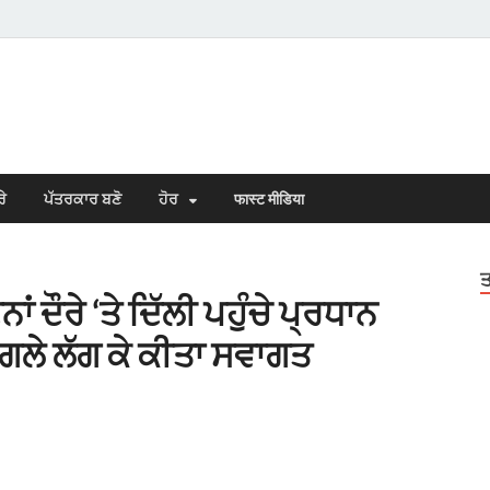
s Town
n Punjabi
ਰੇ
ਪੱਤਰਕਾਰ ਬਣੋ
ਹੋਰ
फास्ट मीडिया
ਤ
 ਦੌਰੇ ‘ਤੇ ਦਿੱਲੀ ਪਹੁੰਚੇ ਪ੍ਰਧਾਨ
ੇ ਗਲੇ ਲੱਗ ਕੇ ਕੀਤਾ ਸਵਾਗਤ