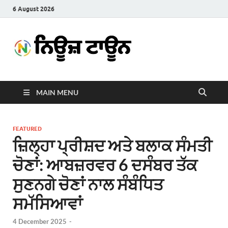
6 August 2026
News
Latest News in Punjabi
Town
MAIN MENU
FEATURED
ਜ਼ਿਲ੍ਹਾ ਪ੍ਰੀਸ਼ਦ ਅਤੇ ਬਲਾਕ ਸੰਮਤੀ
ਚੋਣਾਂ: ਆਬਜ਼ਰਵਰ 6 ਦਸੰਬਰ ਤੱਕ
ਸੁਣਨਗੇ ਚੋਣਾਂ ਨਾਲ ਸੰਬੰਧਿਤ
ਸਮੱਸਿਆਵਾਂ
4 December 2025
-