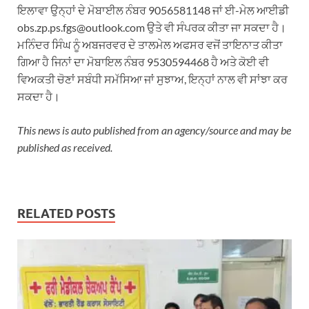
ਇਲਾਵਾ ਉਨ੍ਹਾਂ ਦੇ ਮੋਬਾਈਲ ਨੰਬਰ 9056581148 ਜਾਂ ਈ-ਮੇਲ ਆਈਡੀ
obs.zp.ps.fgs@outlook.com ਉਤੇ ਵੀ ਸੰਪਰਕ ਕੀਤਾ ਜਾ ਸਕਦਾ ਹੈ।
ਮਨਿੰਦਰ ਸਿੰਘ ਨੂੰ ਅਬਜਰਵਰ ਦੇ ਤਾਲਮੇਲ ਅਫਸਰ ਵਜੋਂ ਤਾਇਨਾਤ ਕੀਤਾ
ਗਿਆ ਹੈ ਜਿਨਾਂ ਦਾ ਮੋਬਾਇਲ ਨੰਬਰ 9530594468 ਹੈ ਅਤੇ ਕੋਈ ਵੀ
ਵਿਅਕਤੀ ਚੋਣਾਂ ਸਬੰਧੀ ਸਮੱਸਿਆ ਜਾਂ ਸੁਝਾਅ, ਇਨ੍ਹਾਂ ਨਾਲ ਵੀ ਸਾਂਝਾ ਕਰ
ਸਕਦਾ ਹੈ।
This news is auto published from an agency/source and may be
published as received.
RELATED POSTS