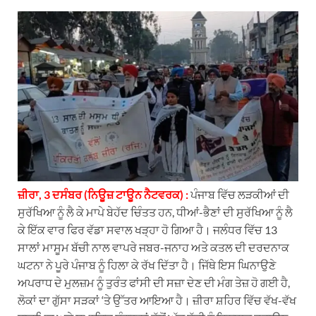
h
e
a
i
m
a
l
c
n
a
t
e
e
k
i
s
g
b
e
l
A
r
o
d
p
a
o
I
p
m
k
n
ਜ਼ੀਰਾ, 3 ਦਸੰਬਰ (ਨਿਊਜ਼ ਟਾਊਨ ਨੈਟਵਰਕ) :
ਪੰਜਾਬ ਵਿੱਚ ਲੜਕੀਆਂ ਦੀ
ਸੁਰੱਖਿਆ ਨੂੰ ਲੈ ਕੇ ਮਾਪੇ ਬੇਹੱਦ ਚਿੰਤਤ ਹਨ, ਧੀਆਂ-ਭੈਣਾਂ ਦੀ ਸੁਰੱਖਿਆ ਨੂੰ ਲੈ
ਕੇ ਇੱਕ ਵਾਰ ਫਿਰ ਵੱਡਾ ਸਵਾਲ ਖੜ੍ਹਾ ਹੋ ਗਿਆ ਹੈ। ਜਲੰਧਰ ਵਿੱਚ 13
ਸਾਲਾਂ ਮਾਸੂਮ ਬੱਚੀ ਨਾਲ ਵਾਪਰੇ ਜਬਰ-ਜਨਾਹ ਅਤੇ ਕਤਲ ਦੀ ਦਰਦਨਾਕ
ਘਟਨਾ ਨੇ ਪੂਰੇ ਪੰਜਾਬ ਨੂੰ ਹਿਲਾ ਕੇ ਰੱਖ ਦਿੱਤਾ ਹੈ। ਜਿੱਥੇ ਇਸ ਘਿਨਾਉਣੇ
ਅਪਰਾਧ ਦੇ ਮੁਲਜ਼ਮ ਨੂੰ ਤੁਰੰਤ ਫਾਂਸੀ ਦੀ ਸਜ਼ਾ ਦੇਣ ਦੀ ਮੰਗ ਤੇਜ਼ ਹੋ ਗਈ ਹੈ,
ਲੋਕਾਂ ਦਾ ਗੁੱਸਾ ਸੜਕਾਂ ‘ਤੇ ਉੱਤਰ ਆਇਆ ਹੈ। ਜ਼ੀਰਾ ਸ਼ਹਿਰ ਵਿੱਚ ਵੱਖ-ਵੱਖ