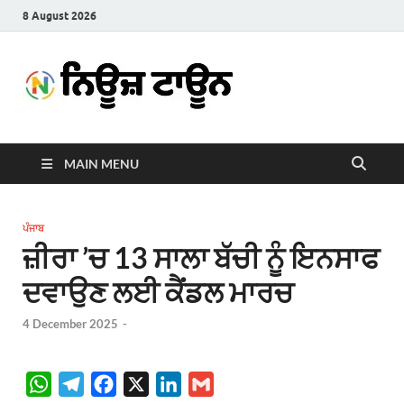
8 August 2026
News
Latest News in Punjabi
Town
MAIN MENU
ਪੰਜਾਬ
ਜ਼ੀਰਾ ’ਚ 13 ਸਾਲਾ ਬੱਚੀ ਨੂੰ ਇਨਸਾਫ
ਦਵਾਉਣ ਲਈ ਕੈਂਡਲ ਮਾਰਚ
4 December 2025
-
W
T
F
X
L
G