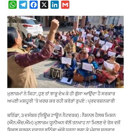
W
T
F
X
L
G
h
e
a
i
m
a
l
c
n
a
t
e
e
k
i
s
g
b
e
l
A
r
o
d
p
a
o
I
p
m
k
n
ਮੁਲਾਜ਼ਮਾਂ ਨੇ ਕਿਹਾ, ਹੁਣ ਤਾਂ ਝਾੜੂ ਦੇਖ ਕੇ ਹੀ ਗੁੱਸਾ ਆਉਂਦਾ ਹੈ ਸਰਕਾਰ
ਅਪਣੀ ਮਸ਼ਹੂਰੀ 'ਤੇ ਖਰਚ ਕਰ ਰਹੀ ਕਰੋੜਾਂ ਰੁਪਏ : ਪ੍ਰਦਰਸ਼ਨਕਾਰੀ
ਬਠਿੰਡਾ, 3 ਦਸੰਬਰ (ਨਿਊਜ਼ ਟਾਊਨ ਨੈਟਵਰਕ) : ਨੈਸ਼ਨਲ ਹੈਲਥ ਮਿਸ਼ਨ
(ਐੱਨ.ਐੱਚ.ਐੱਮ) ਮੁਲਾਜ਼ਮ ਯੂਨੀਅਨ ਵੱਲੋਂ ਤਨਖਾਹ ਨਾ ਮਿਲਣ ਦੇ ਰੋਸ ਵਜੋਂ
ਸਿਵਲ ਸਰਜਨ ਦਫਤਰ ਬਠਿੰਡਾ ਅੱਗੇ ਧਰਨਾ ਲਗਾ ਕੇ ਪੰਜਾਬ ਸਰਕਾਰ