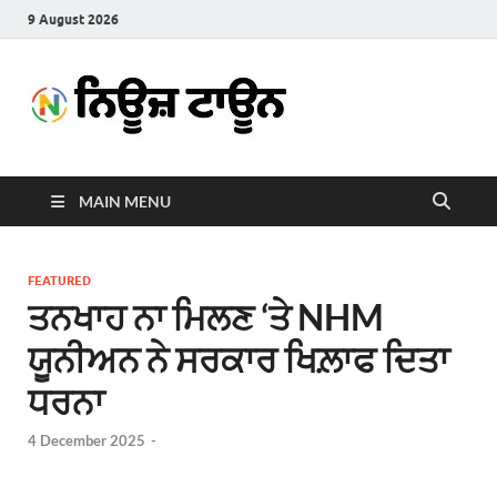
9 August 2026
News
Latest News in Punjabi
Town
MAIN MENU
FEATURED
ਤਨਖਾਹ ਨਾ ਮਿਲਣ ‘ਤੇ NHM
ਯੂਨੀਅਨ ਨੇ ਸਰਕਾਰ ਖਿਲ਼ਾਫ ਦਿਤਾ
ਧਰਨਾ
4 December 2025
-