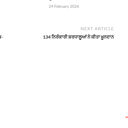
24 February 2026
NEXT ARTICLE
ਖ-
134 ਨਿਰੰਕਾਰੀ ਸ਼ਰਧਾਲੂਆਂ ਨੇ ਕੀਤਾ ਖ਼ੂਨਦਾਨ