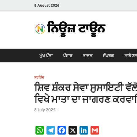
8 August 2026
New
Latest News i
ਮੁੱਖ ਪੰਨਾ
ਪੰਜਾਬ
ਭਾਰਤ
ਸੰਪਰਕ
ਸਾਡੇ ਬਾ
ਸਰਹਿੰਦ
ਸ਼ਿਵ ਸ਼ੰਕਰ ਸੇਵਾ ਸੁਸਾਇਟੀ ਵੱਲ
ਵਿਖੇ ਮਾਤਾ ਦਾ ਜਾਗਰਣ ਕਰ
8 July 2025
-
W
T
F
X
L
G