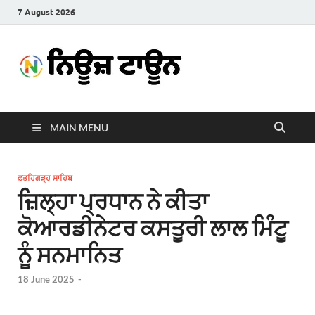
7 August 2026
News
Latest News in Punjabi
Town
MAIN MENU
ਫ਼ਤਹਿਗੜ੍ਹ ਸਾਹਿਬ
ਜ਼ਿਲ੍ਹਾ ਪ੍ਰਧਾਨ ਨੇ ਕੀਤਾ
ਕੋਆਰਡੀਨੇਟਰ ਕਸਤੂਰੀ ਲਾਲ ਮਿੰਟੂ
ਨੂੰ ਸਨਮਾਨਿਤ
18 June 2025
-