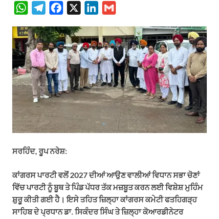
W
T
F
X
L
G
h
e
a
i
m
a
l
c
n
a
t
e
e
k
i
s
g
b
e
l
A
r
o
d
p
a
o
I
p
m
k
n
ਸਰਹਿੰਦ, ਰੂਪ ਨਰੇਸ਼:
ਕਾਂਗਰਸ ਪਾਰਟੀ ਵਲੋਂ 2027 ਦੀਆਂ ਆਉਣ ਵਾਲੀਆਂ ਵਿਧਾਨ ਸਭਾ ਚੋਣਾਂ
ਵਿੱਚ ਪਾਰਟੀ ਨੂੰ ਬੂਥ ਤੇ ਪਿੰਡ ਪੱਧਰ ਤੱਕ ਮਜ਼ਬੂਤ ਕਰਨ ਲਈ ਵਿਸ਼ੇਸ਼ ਮੁਹਿੰਮ
ਸ਼ੁਰੂ ਕੀਤੀ ਗਈ ਹੈ। ਇਸੇ ਤਹਿਤ ਜ਼ਿਲ੍ਹਾ ਕਾਂਗਰਸ ਕਮੇਟੀ ਫਤਹਿਗੜ੍ਹ
ਸਾਹਿਬ ਦੇ ਪ੍ਰਧਾਨ ਡਾ. ਸਿਕੰਦਰ ਸਿੰਘ ਤੇ ਜ਼ਿਲ੍ਹਾ ਕੋਆਰਡੀਨੇਟਰ