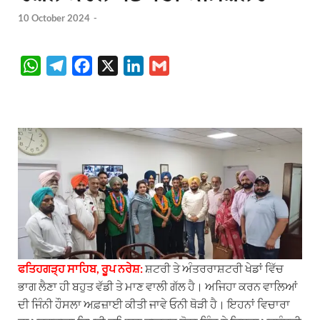
10 October 2024
-
W
T
F
X
L
G
h
e
a
i
m
a
l
c
n
a
t
e
e
k
i
s
g
b
e
l
A
r
o
d
p
a
o
I
p
m
k
n
ਫਤਿਹਗੜ੍ਹ ਸਾਹਿਬ, ਰੂਪ ਨਰੇਸ਼:
ਸ਼ਟਰੀ ਤੇ ਅੰਤਰਰਾਸ਼ਟਰੀ ਖੇਡਾਂ ਵਿੱਚ
ਭਾਗ ਲੈਣਾ ਹੀ ਬਹੁਤ ਵੱਡੀ ਤੇ ਮਾਣ ਵਾਲੀ ਗੱਲ ਹੈ। ਅਜਿਹਾ ਕਰਨ ਵਾਲਿਆਂ
ਦੀ ਜਿੰਨੀ ਹੌਸਲਾ ਅਫ਼ਜ਼ਾਈ ਕੀਤੀ ਜਾਵੇ ਓਨੀ ਥੋੜੀ ਹੈ। ਇਹਨਾਂ ਵਿਚਾਰਾ