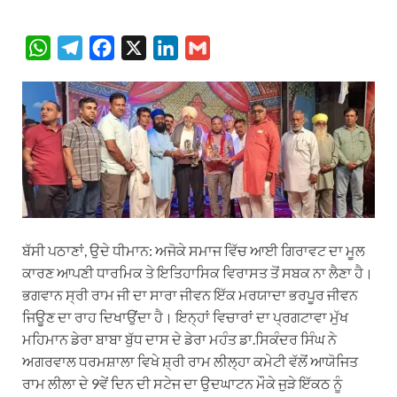
W
T
F
X
L
G
h
e
a
i
m
a
l
c
n
a
t
e
e
k
i
s
g
b
e
l
A
r
o
d
p
a
o
I
p
m
k
n
ਬੱਸੀ ਪਠਾਣਾਂ, ਉਦੇ ਧੀਮਾਨ: ਅਜੋਕੇ ਸਮਾਜ ਵਿੱਚ ਆਈ ਗਿਰਾਵਟ ਦਾ ਮੂਲ
ਕਾਰਣ ਆਪਣੀ ਧਾਰਮਿਕ ਤੇ ਇਤਿਹਾਸਿਕ ਵਿਰਾਸਤ ਤੋਂ ਸਬਕ ਨਾ ਲੈਣਾ ਹੈ।
ਭਗਵਾਨ ਸ੍ਰੀ ਰਾਮ ਜੀ ਦਾ ਸਾਰਾ ਜੀਵਨ ਇੱਕ ਮਰਯਾਦਾ ਭਰਪੂਰ ਜੀਵਨ
ਜਿਊਣ ਦਾ ਰਾਹ ਦਿਖਾਉਂਦਾ ਹੈ। ਇਨ੍ਹਾਂ ਵਿਚਾਰਾਂ ਦਾ ਪ੍ਰਗਟਾਵਾ ਮੁੱਖ
ਮਹਿਮਾਨ ਡੇਰਾ ਬਾਬਾ ਬੁੱਧ ਦਾਸ ਦੇ ਡੇਰਾ ਮਹੰਤ ਡਾ.ਸਿਕੰਦਰ ਸਿੰਘ ਨੇ
ਅਗਰਵਾਲ ਧਰਮਸ਼ਾਲਾ ਵਿਖੇ ਸ਼੍ਰੀ ਰਾਮ ਲੀਲ੍ਹਾ ਕਮੇਟੀ ਵੱਲੋਂ ਆਯੋਜਿਤ
ਰਾਮ ਲੀਲਾ ਦੇ 9ਵੇਂ ਦਿਨ ਦੀ ਸਟੇਜ ਦਾ ਉਦਘਾਟਨ ਮੌਕੇ ਜੁੜੇ ਇੱਕਠ ਨੂੰ