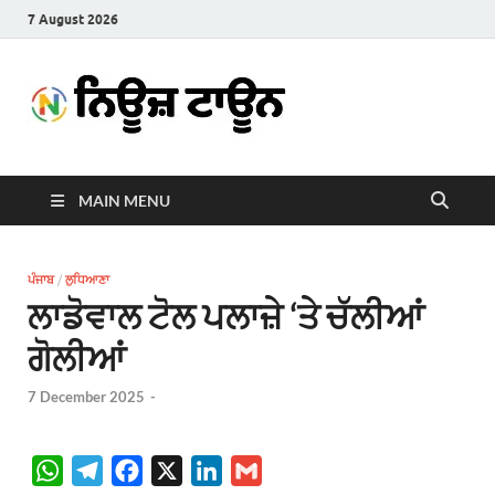
7 August 2026
News
Latest News in Punjabi
Town
MAIN MENU
ਪੰਜਾਬ
/
ਲੁਧਿਆਣਾ
ਲਾਡੋਵਾਲ ਟੋਲ ਪਲਾਜ਼ੇ ‘ਤੇ ਚੱਲੀਆਂ
ਗੋਲੀਆਂ
7 December 2025
-
W
T
F
X
L
G