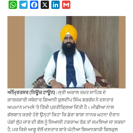
W
T
F
X
L
G
h
e
a
i
m
a
l
c
n
a
t
e
e
k
i
s
g
b
e
l
A
r
o
d
p
a
o
I
p
m
k
n
ਅੰਮ੍ਰਿਤਸਰ (ਨਿਊਜ਼ ਟਾਊਨ) :
ਸ੍ਰੀ ਅਕਾਲ ਤਖ਼ਤ ਸਾਹਿਬ ਦੇ
ਕਾਰਜਕਾਰੀ ਜਥੇਦਾਰ ਗਿਆਨੀ ਕੁਲਦੀਪ ਸਿੰਘ ਗੜਗੱਜ ਨੇ ਦਸਤਾਰ
ਅਪਮਾਨ ਮਾਮਲੇ ‘ਤੇ ਤਿੱਖੀ ਪ੍ਰਤੀਕ੍ਰਿਆ ਦਿੱਤੀ ਹੈ। ਮੀਡੀਆ ਨਾਲ
ਗੱਲਬਾਤ ਕਰਦੇ ਹੋਏ ਉਨ੍ਹਾਂ ਕਿਹਾ ਕਿ ਡੇਰਾ ਬਾਬਾ ਨਾਨਕ ਘਟਨਾ ਦੌਰਾਨ
ਪੱਗਾਂ ਲੁੱਹ ਜਾਣ ਦੀ ਗੱਲ ਨੂੰ ਸਿਆਸੀ ਟਕਰਾਅ ਤੱਕ ਤਾਂ ਸਮਝਿਆ ਜਾ ਸਕਦਾ
ਹੈ, ਪਰ ਕਿਸੇ ਆਗੂ ਵੱਲੋਂ ਦਸਤਾਰ ਬਾਰੇ ਘੱਟੀਆ ਬਿਆਨਬਾਜ਼ੀ ਬਿਲਕੁਲ