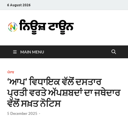
6 August 2026
News
Latest News in Punjabi
Town
MAIN MENU
ਪੰਜਾਬ
‘ਆਪ’ ਵਿਧਾਇਕ ਵੱਲੋਂ ਦਸਤਾਰ
ਪ੍ਰਤੀ ਵਰਤੇ ਅੱਪਸ਼ਬਦਾਂ ਦਾ ਜਥੇਦਾਰ
ਵੱਲੋਂ ਸਖ਼ਤ ਨੋਟਿਸ
5 December 2025
-