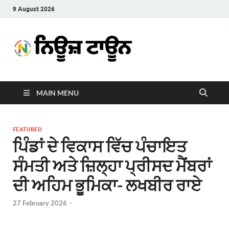
9 August 2026
News
Latest News in Punjabi
Town
MAIN MENU
FEATURED
ਪਿੰਡਾਂ ਦੇ ਵਿਕਾਸ ਵਿੱਚ ਪੰਚਾਇਤ
ਸੰਮਤੀ ਅਤੇ ਜ਼ਿਲ੍ਹਾ ਪ੍ਰੀਸਦ ਮੈਂਬਰਾਂ
ਦੀ ਅਹਿਮ ਭੂਮਿਕਾ- ਲਖਬੀਰ ਰਾਏ
27 February 2026
-